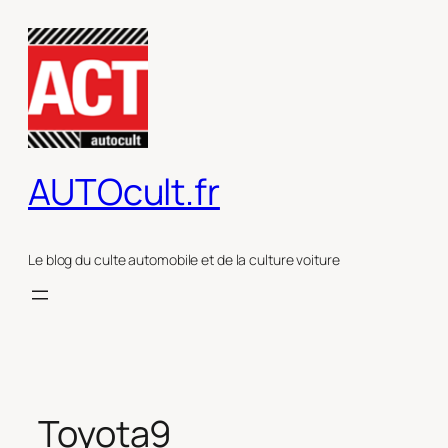
Aller
au
contenu
AUTOcult.fr
Le blog du culte automobile et de la culture voiture
Toyota9