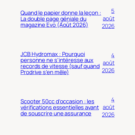
5
Quand le papier donne la leçon :
août
La double page géniale du
magazine Evo (Août 2026)
2026
JCB Hydromax : Pourquoi
4
personne ne s’intéresse aux
août
records de vitesse (sauf quand
2026
Prodrive s’en mêle)
4
Scooter 50cc d’occasion : les
août
vérifications essentielles avant
de souscrire une assurance
2026