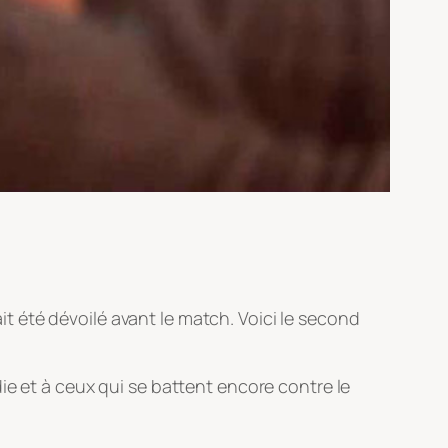
it été dévoilé avant le match. Voici le second
ie et à ceux qui se battent encore contre le