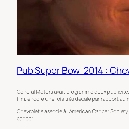
Pub Super Bowl 2014 : Che
General Motors avait programmé deux publicités
film, encore une fois très décalé par rapport a
Chevrolet s’associe à l’American Cancer Society 
cancer.