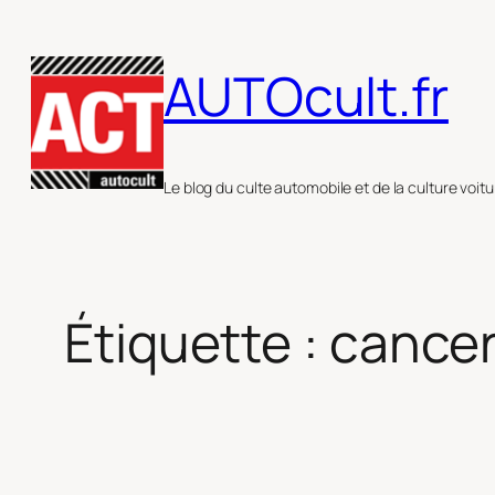
Aller
au
AUTOcult.fr
contenu
Le blog du culte automobile et de la culture voitu
Étiquette :
cance