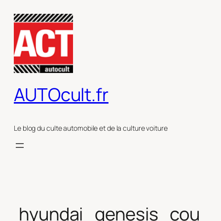
Aller
au
contenu
AUTOcult.fr
Le blog du culte automobile et de la culture voiture
hyundai_genesis_cou