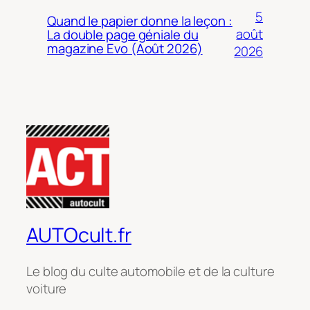
5
Quand le papier donne la leçon :
août
La double page géniale du
magazine Evo (Août 2026)
2026
AUTOcult.fr
Le blog du culte automobile et de la culture
voiture