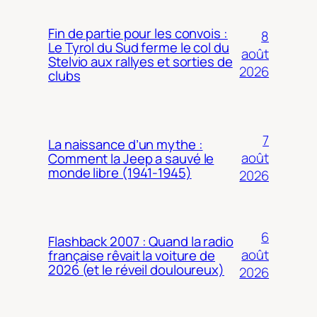
Fin de partie pour les convois :
8
Le Tyrol du Sud ferme le col du
août
Stelvio aux rallyes et sorties de
2026
clubs
7
La naissance d’un mythe :
août
Comment la Jeep a sauvé le
monde libre (1941-1945)
2026
6
Flashback 2007 : Quand la radio
août
française rêvait la voiture de
2026 (et le réveil douloureux)
2026