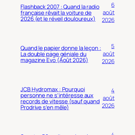
6
Flashback 2007 : Quand la radio
août
française rêvait la voiture de
2026 (et le réveil douloureux)
2026
5
Quand le papier donne la leçon :
août
La double page géniale du
magazine Evo (Août 2026)
2026
JCB Hydromax : Pourquoi
4
personne ne s’intéresse aux
août
records de vitesse (sauf quand
2026
Prodrive s’en mêle)
4