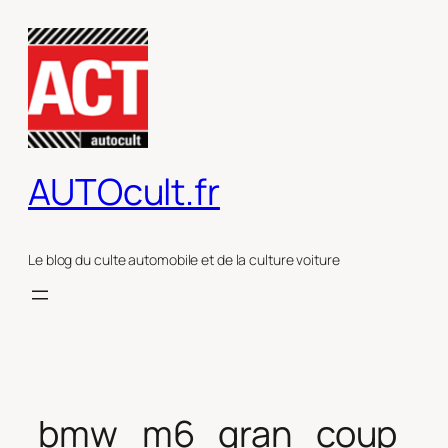
Aller
au
contenu
AUTOcult.fr
Le blog du culte automobile et de la culture voiture
bmw_m6_gran_coup