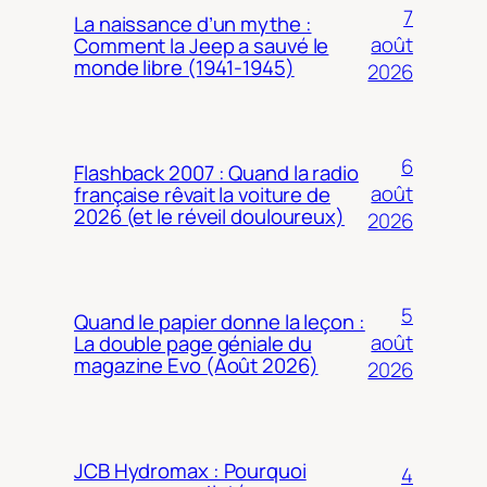
7
La naissance d’un mythe :
août
Comment la Jeep a sauvé le
monde libre (1941-1945)
2026
6
Flashback 2007 : Quand la radio
août
française rêvait la voiture de
2026 (et le réveil douloureux)
2026
5
Quand le papier donne la leçon :
août
La double page géniale du
magazine Evo (Août 2026)
2026
JCB Hydromax : Pourquoi
4