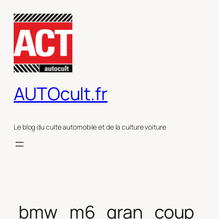
Aller
au
contenu
AUTOcult.fr
Le blog du culte automobile et de la culture voiture
bmw_m6_gran_coup