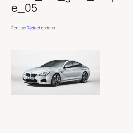
e_05
Écrit par
Rédaction
dans