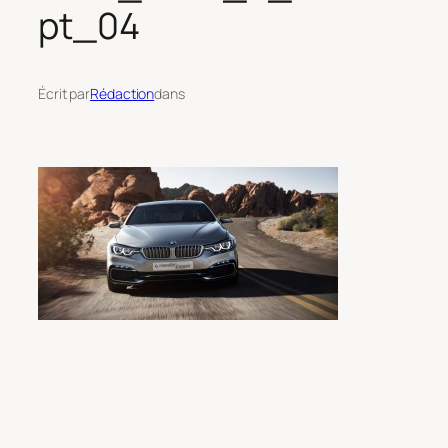
pt_04
Écrit par
Rédaction
dans