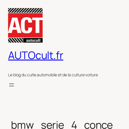
Aller
au
contenu
AUTOcult.fr
Le blog du culte automobile et de la culture voiture
bmw_serie_4_conce