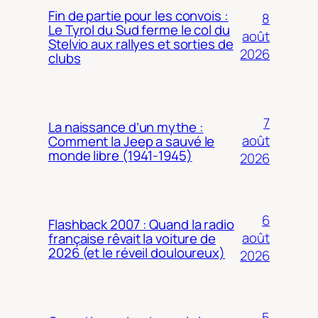
Fin de partie pour les convois :
8
Le Tyrol du Sud ferme le col du
août
Stelvio aux rallyes et sorties de
2026
clubs
7
La naissance d’un mythe :
août
Comment la Jeep a sauvé le
monde libre (1941-1945)
2026
6
Flashback 2007 : Quand la radio
août
française rêvait la voiture de
2026 (et le réveil douloureux)
2026
5