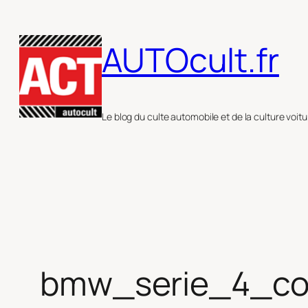
Aller
au
AUTOcult.fr
contenu
Le blog du culte automobile et de la culture voitu
bmw_serie_4_co