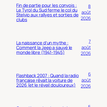
Fin de partie pour les convois :
8
Le Tyrol du Sud ferme le col du
août
Stelvio aux rallyes et sorties de
2026
clubs
7
La naissance d’un mythe :
août
Comment la Jeep a sauvé le
monde libre (1941-1945)
2026
6
Flashback 2007 : Quand la radio
août
française rêvait la voiture de
2026 (et le réveil douloureux)
2026
5