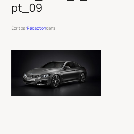
pt_09
Écrit par
Rédaction
dans