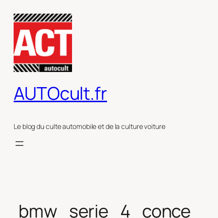
Aller
au
contenu
AUTOcult.fr
Le blog du culte automobile et de la culture voiture
bmw_serie_4_conce