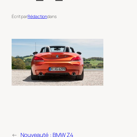
Écrit par
Rédaction
dans
←
Nouveauté : BMW Z4