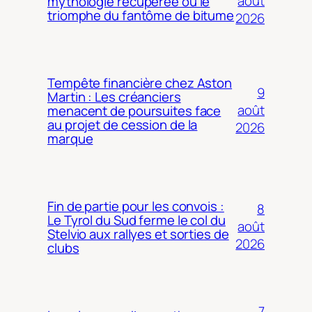
août
mythologie récupérée ou le
triomphe du fantôme de bitume
2026
Tempête financière chez Aston
9
Martin : Les créanciers
août
menacent de poursuites face
au projet de cession de la
2026
marque
Fin de partie pour les convois :
8
Le Tyrol du Sud ferme le col du
août
Stelvio aux rallyes et sorties de
2026
clubs
7