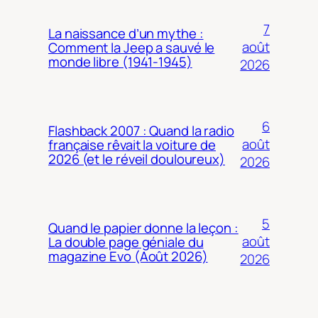
7
La naissance d’un mythe :
août
Comment la Jeep a sauvé le
monde libre (1941-1945)
2026
6
Flashback 2007 : Quand la radio
août
française rêvait la voiture de
2026 (et le réveil douloureux)
2026
5
Quand le papier donne la leçon :
août
La double page géniale du
magazine Evo (Août 2026)
2026