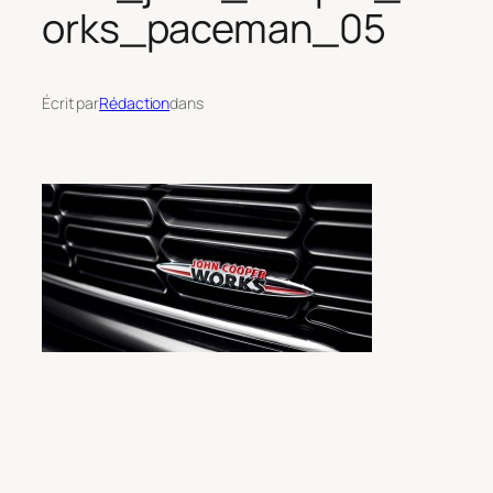
orks_paceman_05
Écrit par
Rédaction
dans