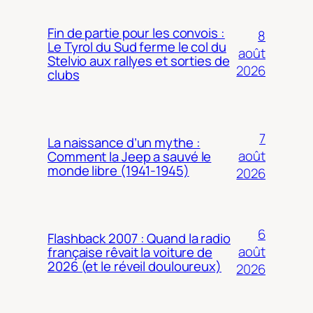
Fin de partie pour les convois :
8
Le Tyrol du Sud ferme le col du
août
Stelvio aux rallyes et sorties de
2026
clubs
7
La naissance d’un mythe :
août
Comment la Jeep a sauvé le
monde libre (1941-1945)
2026
6
Flashback 2007 : Quand la radio
août
française rêvait la voiture de
2026 (et le réveil douloureux)
2026