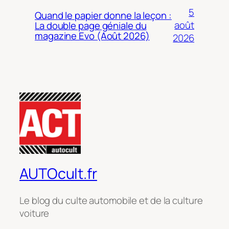
5
Quand le papier donne la leçon :
août
La double page géniale du
magazine Evo (Août 2026)
2026
AUTOcult.fr
Le blog du culte automobile et de la culture
voiture