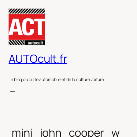
Aller
au
contenu
AUTOcult.fr
Le blog du culte automobile et de la culture voiture
mini_john_cooper_w