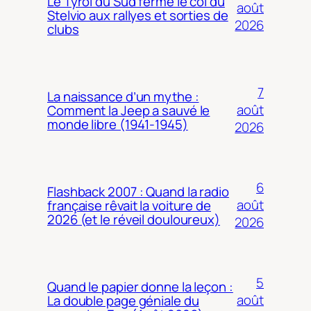
Le Tyrol du Sud ferme le col du
août
Stelvio aux rallyes et sorties de
2026
clubs
7
La naissance d’un mythe :
août
Comment la Jeep a sauvé le
monde libre (1941-1945)
2026
6
Flashback 2007 : Quand la radio
août
française rêvait la voiture de
2026 (et le réveil douloureux)
2026
5
Quand le papier donne la leçon :
août
La double page géniale du