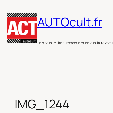
Aller
au
AUTOcult.fr
contenu
Le blog du culte automobile et de la culture voitu
IMG_1244