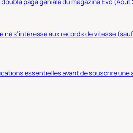
La double page géniale du magazine Evo (Août
ne s’intéresse aux records de vitesse (sauf
fications essentielles avant de souscrire une