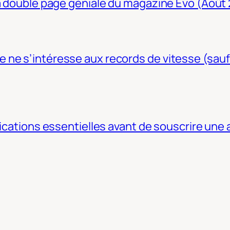
La double page géniale du magazine Evo (Août
ne s’intéresse aux records de vitesse (sauf
fications essentielles avant de souscrire une