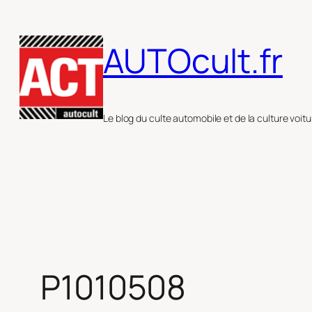
Aller
au
AUTOcult.fr
contenu
Le blog du culte automobile et de la culture voitu
P1010508