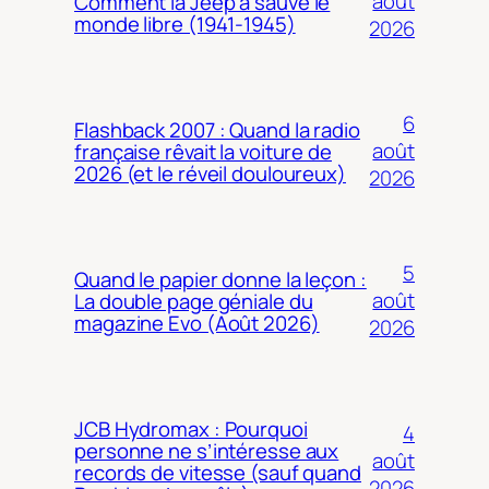
août
Comment la Jeep a sauvé le
monde libre (1941-1945)
2026
6
Flashback 2007 : Quand la radio
août
française rêvait la voiture de
2026 (et le réveil douloureux)
2026
5
Quand le papier donne la leçon :
août
La double page géniale du
magazine Evo (Août 2026)
2026
JCB Hydromax : Pourquoi
4
personne ne s’intéresse aux
août
records de vitesse (sauf quand
2026