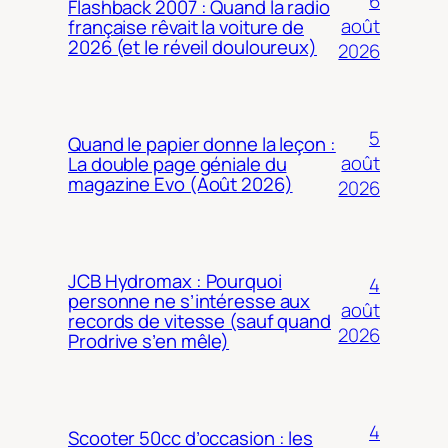
6
Flashback 2007 : Quand la radio
août
française rêvait la voiture de
2026 (et le réveil douloureux)
2026
5
Quand le papier donne la leçon :
août
La double page géniale du
magazine Evo (Août 2026)
2026
JCB Hydromax : Pourquoi
4
personne ne s’intéresse aux
août
records de vitesse (sauf quand
2026
Prodrive s’en mêle)
4
Scooter 50cc d’occasion : les