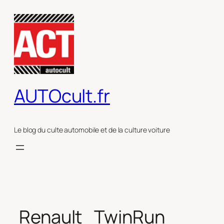
Aller
au
contenu
AUTOcult.fr
Le blog du culte automobile et de la culture voiture
Renault_TwinRun