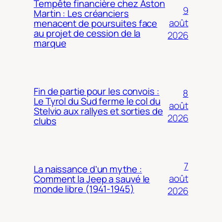
Tempête financière chez Aston
9
Martin : Les créanciers
août
menacent de poursuites face
au projet de cession de la
2026
marque
Fin de partie pour les convois :
8
Le Tyrol du Sud ferme le col du
août
Stelvio aux rallyes et sorties de
2026
clubs
7
La naissance d’un mythe :
août
Comment la Jeep a sauvé le
monde libre (1941-1945)
2026