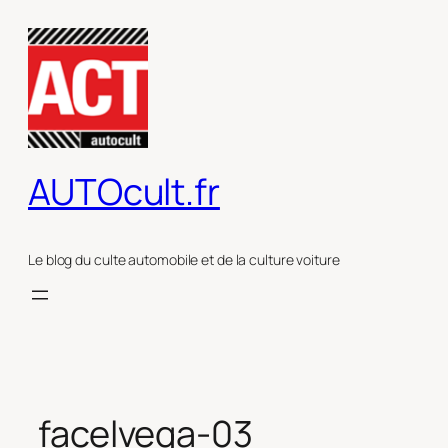
Aller
au
contenu
AUTOcult.fr
Le blog du culte automobile et de la culture voiture
facelvega-03