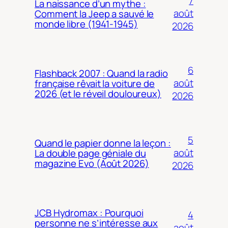
7
La naissance d’un mythe :
août
Comment la Jeep a sauvé le
monde libre (1941-1945)
2026
6
Flashback 2007 : Quand la radio
août
française rêvait la voiture de
2026 (et le réveil douloureux)
2026
5
Quand le papier donne la leçon :
août
La double page géniale du
magazine Evo (Août 2026)
2026
JCB Hydromax : Pourquoi
4
personne ne s’intéresse aux
août