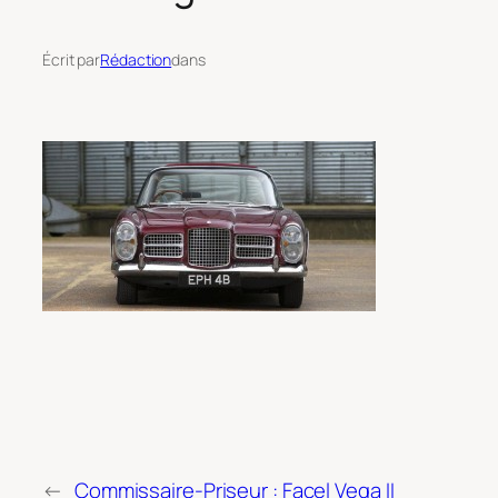
Écrit par
Rédaction
dans
←
Commissaire-Priseur : Facel Vega II