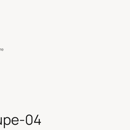
re
upe-04