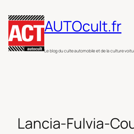
Aller
au
AUTOcult.fr
contenu
Le blog du culte automobile et de la culture voitu
Lancia-Fulvia-Co