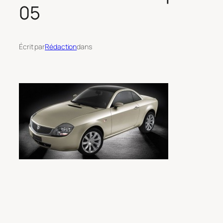
05
Écrit par
Rédaction
dans