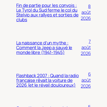
Fin de partie pour les convois :
8
Le Tyrol du Sud ferme le col du
août
Stelvio aux rallyes et sorties de
2026
clubs
7
La naissance d’un mythe :
août
Comment la Jeep a sauvé le
monde libre (1941-1945)
2026
6
Flashback 2007 : Quand la radio
août
française rêvait la voiture de
2026 (et le réveil douloureux)
2026
5