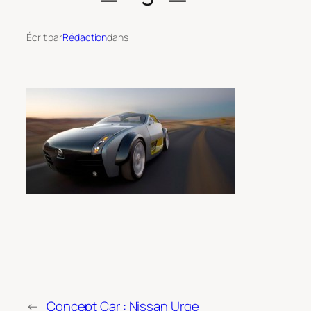
Écrit par
Rédaction
dans
←
Concept Car : Nissan Urge