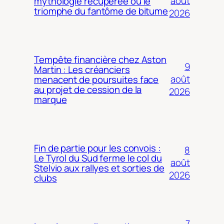
août
mythologie récupérée ou le
triomphe du fantôme de bitume
2026
Tempête financière chez Aston
9
Martin : Les créanciers
août
menacent de poursuites face
au projet de cession de la
2026
marque
Fin de partie pour les convois :
8
Le Tyrol du Sud ferme le col du
août
Stelvio aux rallyes et sorties de
2026
clubs
7