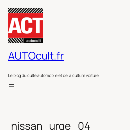
Aller
au
contenu
AUTOcult.fr
Le blog du culte automobile et de la culture voiture
nissan_urge_04