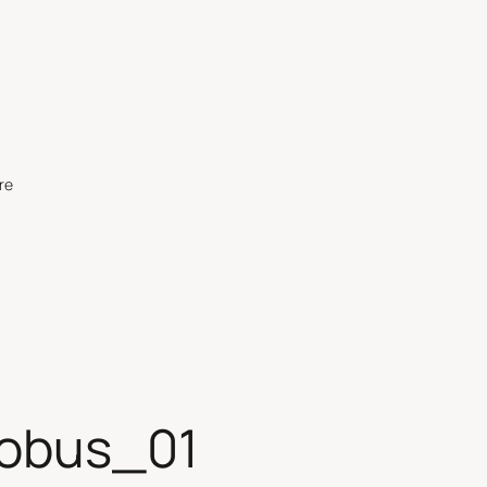
re
robus_01