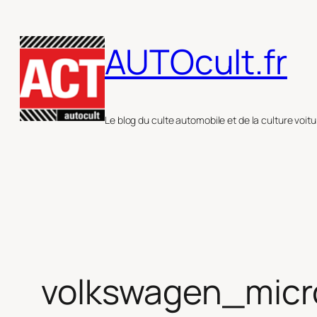
Aller
au
AUTOcult.fr
contenu
Le blog du culte automobile et de la culture voitu
volkswagen_mic