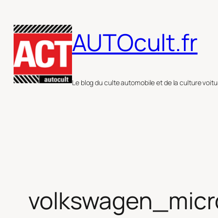
Aller
au
AUTOcult.fr
contenu
Le blog du culte automobile et de la culture voitu
volkswagen_mic