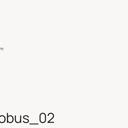
re
robus_02