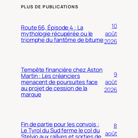
PLUS DE PUBLICATIONS
10
Route 66, Épisode 4 : La
août
mythologie récupérée ou le
triomphe du fantôme de bitume
2026
Tempête financière chez Aston
9
Martin : Les créanciers
août
menacent de poursuites face
au projet de cession de la
2026
marque
Fin de partie pour les convois :
8
Le Tyrol du Sud ferme le col du
août
Stelvio aux rallyes et sorties de