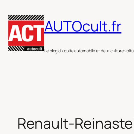
Aller
au
AUTOcult.fr
contenu
Le blog du culte automobile et de la culture voitu
Renault-Reinaste