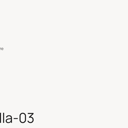
re
lla-03