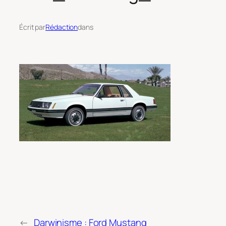
Écrit par
Rédaction
dans
←
Darwinisme : Ford Mustang