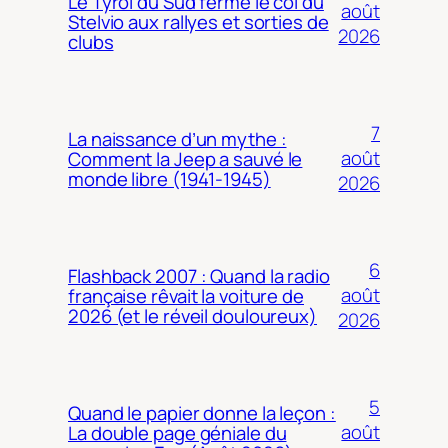
Le Tyrol du Sud ferme le col du
août
Stelvio aux rallyes et sorties de
2026
clubs
7
La naissance d’un mythe :
août
Comment la Jeep a sauvé le
monde libre (1941-1945)
2026
6
Flashback 2007 : Quand la radio
août
française rêvait la voiture de
2026 (et le réveil douloureux)
2026
5
Quand le papier donne la leçon :
août
La double page géniale du