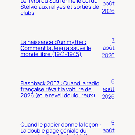
Le Tyrol du Sud ferme le col du
août
Stelvio aux rallyes et sorties de
2026
clubs
7
La naissance d’un mythe :
août
Comment la Jeep a sauvé le
monde libre (1941-1945)
2026
6
Flashback 2007 : Quand la radio
août
française rêvait la voiture de
2026 (et le réveil douloureux)
2026
5
Quand le papier donne la leçon :
août
La double page géniale du