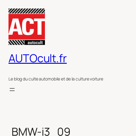
Aller
au
contenu
AUTOcult.fr
Le blog du culte automobile et de la culture voiture
BMW-i3_09