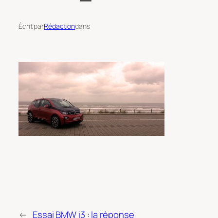
Écrit par
Rédaction
dans
←
Essai BMW i3 : la réponse