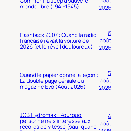
août
Comment la Jeep a sauvé le
monde libre (1941-1945)
2026
6
Flashback 2007 : Quand la radio
août
française rêvait la voiture de
2026 (et le réveil douloureux)
2026
5
Quand le papier donne la leçon :
août
La double page géniale du
magazine Evo (Août 2026)
2026
JCB Hydromax : Pourquoi
4
personne ne s’intéresse aux
août
records de vitesse (sauf quand
2026