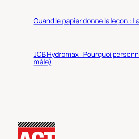
Quand le papier donne la leçon : 
JCB Hydromax : Pourquoi personne 
mêle)