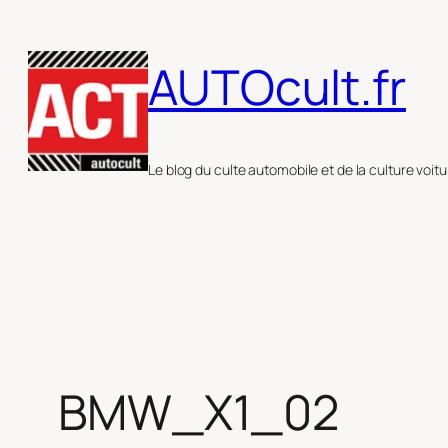
Aller
au
AUTOcult.fr
contenu
Le blog du culte automobile et de la culture voitu
BMW_X1_02