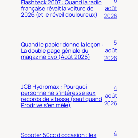
6
Flashback 2007 : Quand la radio
août
française rêvait la voiture de
2026 (et le réveil douloureux)
2026
5
Quand le papier donne la leçon :
août
La double page géniale du
magazine Evo (Août 2026)
2026
JCB Hydromax : Pourquoi
4
personne ne s’intéresse aux
août
records de vitesse (sauf quand
2026
Prodrive s’en mêle)
4
Scooter 50cc d’occasion : les