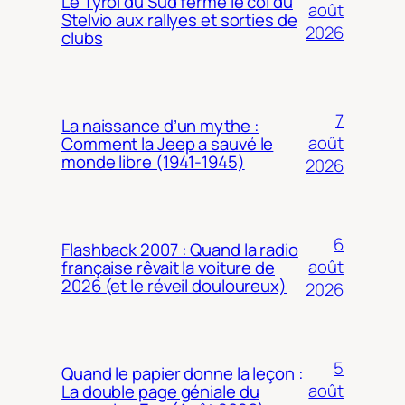
Le Tyrol du Sud ferme le col du
août
Stelvio aux rallyes et sorties de
2026
clubs
7
La naissance d’un mythe :
août
Comment la Jeep a sauvé le
monde libre (1941-1945)
2026
6
Flashback 2007 : Quand la radio
août
française rêvait la voiture de
2026 (et le réveil douloureux)
2026
5
Quand le papier donne la leçon :
août
La double page géniale du