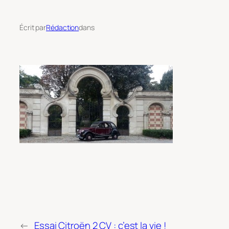
Écrit par
Rédaction
dans
←
Essai Citroën 2 CV : c’est la vie !