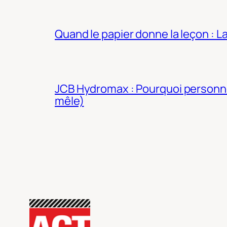
Quand le papier donne la leçon : 
JCB Hydromax : Pourquoi personne 
mêle)