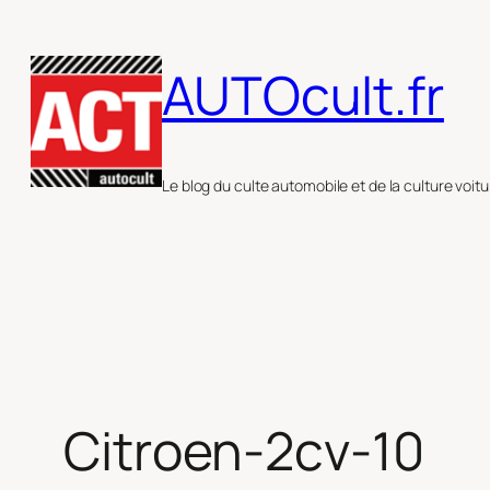
Aller
au
AUTOcult.fr
contenu
Le blog du culte automobile et de la culture voitu
Citroen-2cv-10