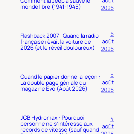
août
Comment la Jeep a sauvé le
monde libre (1941-1945)
2026
6
Flashback 2007 : Quand la radio
août
française rêvait la voiture de
2026 (et le réveil douloureux)
2026
5
Quand le papier donne la leçon :
août
La double page géniale du
magazine Evo (Août 2026)
2026
JCB Hydromax : Pourquoi
4
personne ne s’intéresse aux
août
records de vitesse (sauf quand
2026