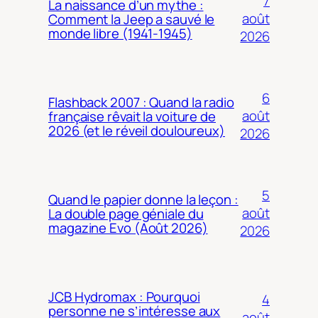
7
La naissance d’un mythe :
août
Comment la Jeep a sauvé le
monde libre (1941-1945)
2026
6
Flashback 2007 : Quand la radio
août
française rêvait la voiture de
2026 (et le réveil douloureux)
2026
5
Quand le papier donne la leçon :
août
La double page géniale du
magazine Evo (Août 2026)
2026
JCB Hydromax : Pourquoi
4
personne ne s’intéresse aux
août