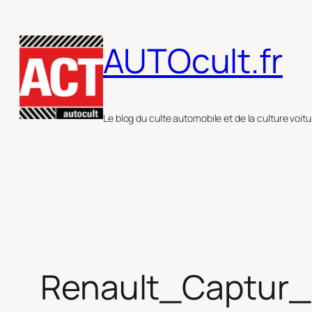
Aller
au
AUTOcult.fr
contenu
Le blog du culte automobile et de la culture voitu
Renault_Captur_