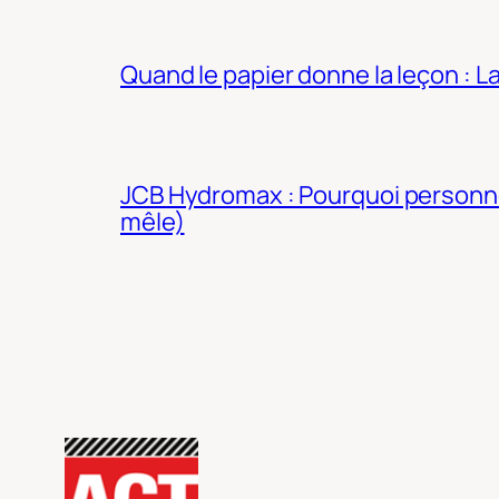
Quand le papier donne la leçon : 
JCB Hydromax : Pourquoi personne 
mêle)