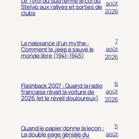
Le Tyrol du Sud ferme le col du
août
Stelvio aux rallyes et sorties de
2026
clubs
7
La naissance d’un mythe :
août
Comment la Jeep a sauvé le
monde libre (1941-1945)
2026
6
Flashback 2007 : Quand la radio
août
française rêvait la voiture de
2026 (et le réveil douloureux)
2026
5
Quand le papier donne la leçon :
août
La double page géniale du