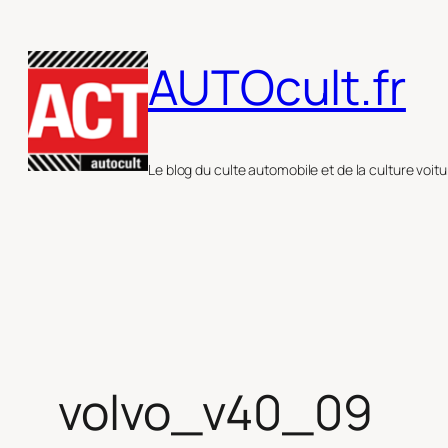
Aller
au
AUTOcult.fr
contenu
Le blog du culte automobile et de la culture voitu
volvo_v40_09