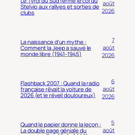
Le Tyrol du Sud ferme le col du
août
Stelvio aux rallyes et sorties de
2026
clubs
7
La naissance d’un mythe :
août
Comment la Jeep a sauvé le
monde libre (1941-1945)
2026
6
Flashback 2007 : Quand la radio
août
française rêvait la voiture de
2026 (et le réveil douloureux)
2026
5
Quand le papier donne la leçon :
août
La double page géniale du