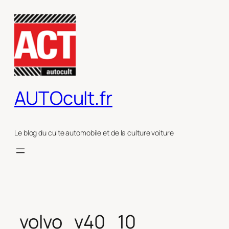
Aller
au
contenu
AUTOcult.fr
Le blog du culte automobile et de la culture voiture
volvo_v40_10