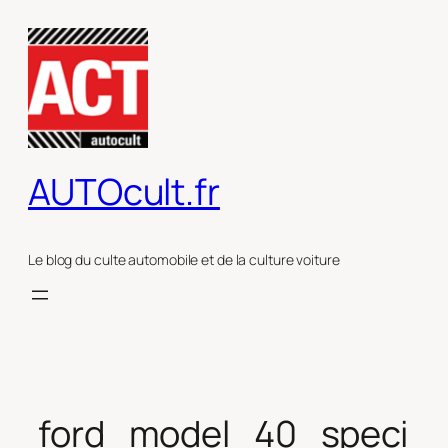
Aller
au
contenu
AUTOcult.fr
Le blog du culte automobile et de la culture voiture
ford_model_40_speci