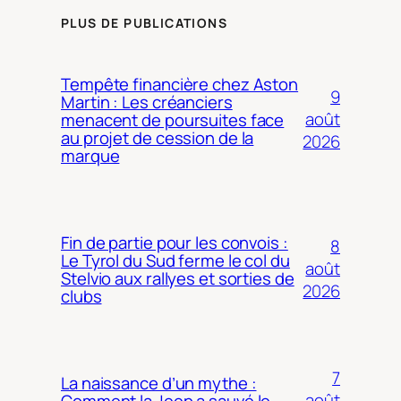
PLUS DE PUBLICATIONS
Tempête financière chez Aston
9
Martin : Les créanciers
août
menacent de poursuites face
au projet de cession de la
2026
marque
Fin de partie pour les convois :
8
Le Tyrol du Sud ferme le col du
août
Stelvio aux rallyes et sorties de
2026
clubs
7
La naissance d’un mythe :
août
Comment la Jeep a sauvé le