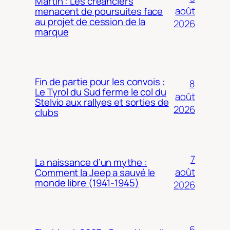
Martin : Les créanciers
août
menacent de poursuites face
au projet de cession de la
2026
marque
Fin de partie pour les convois :
8
Le Tyrol du Sud ferme le col du
août
Stelvio aux rallyes et sorties de
2026
clubs
7
La naissance d’un mythe :
août
Comment la Jeep a sauvé le
monde libre (1941-1945)
2026
6