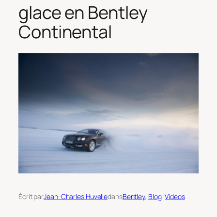
glace en Bentley
Continental
Écrit par
Jean-Charles Huvelle
dans
Bentley
, 
Blog
, 
Vidéos