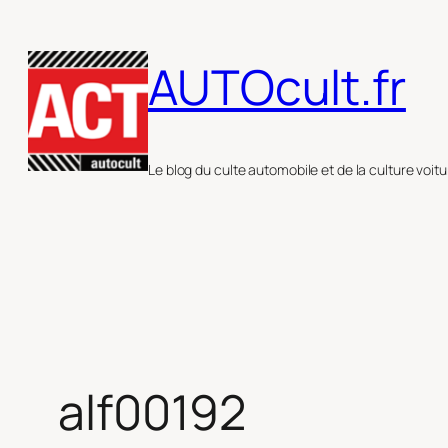
Aller
au
AUTOcult.fr
contenu
Le blog du culte automobile et de la culture voitu
alf00192