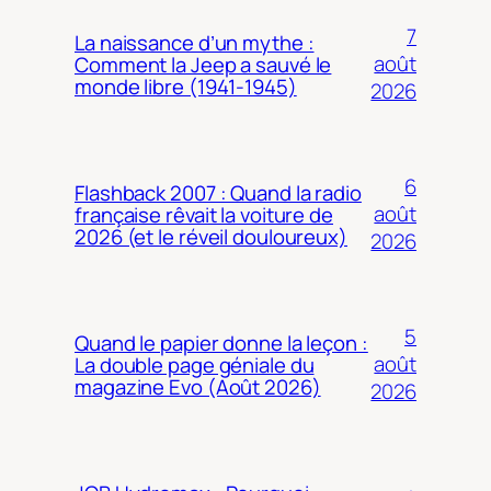
7
La naissance d’un mythe :
août
Comment la Jeep a sauvé le
monde libre (1941-1945)
2026
6
Flashback 2007 : Quand la radio
août
française rêvait la voiture de
2026 (et le réveil douloureux)
2026
5
Quand le papier donne la leçon :
août
La double page géniale du
magazine Evo (Août 2026)
2026