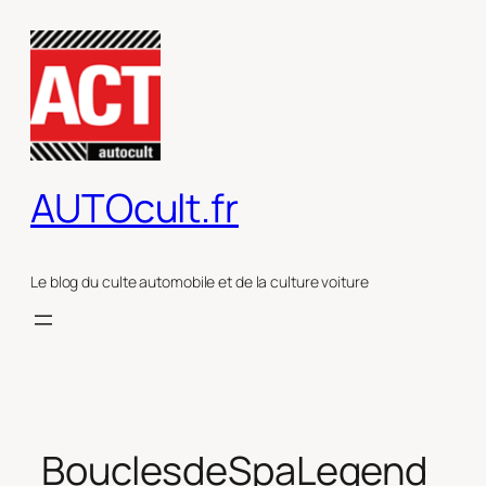
Aller
au
contenu
AUTOcult.fr
Le blog du culte automobile et de la culture voiture
BouclesdeSpaLegend