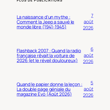
PLUS DE PUBLICATIONS
7
La naissance d’un mythe :
août
Comment la Jeep a sauvé le
monde libre (1941-1945)
2026
6
Flashback 2007 : Quand la radio
août
française rêvait la voiture de
2026 (et le réveil douloureux)
2026
5
Quand le papier donne la leçon :
août
La double page géniale du
magazine Evo (Août 2026)
2026