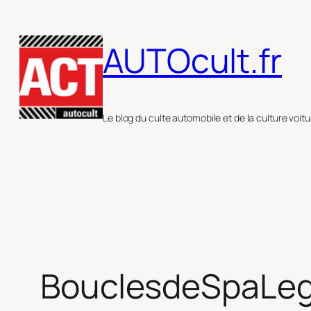
Aller
au
AUTOcult.fr
contenu
Le blog du culte automobile et de la culture voitu
BouclesdeSpaLe