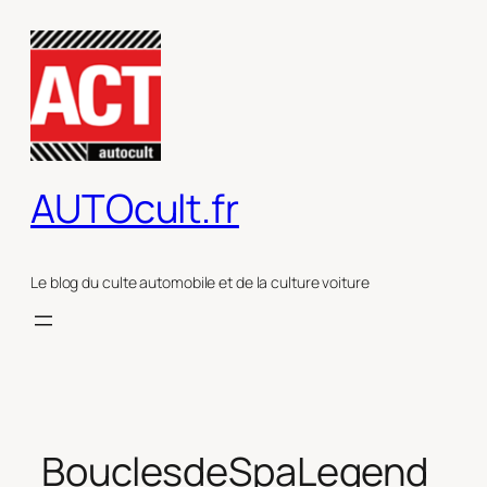
Aller
au
contenu
AUTOcult.fr
Le blog du culte automobile et de la culture voiture
BouclesdeSpaLegend