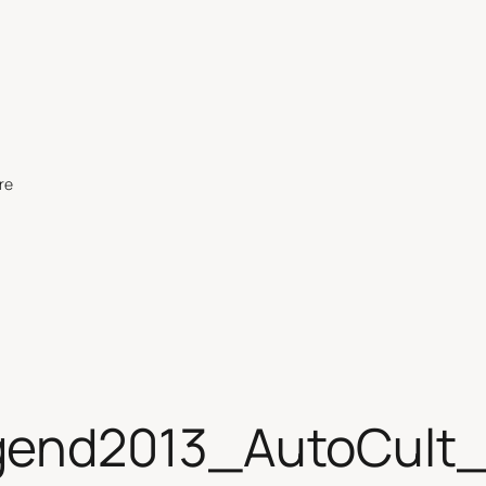
re
gend2013_AutoCult