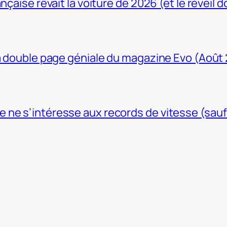
nçaise rêvait la voiture de 2026 (et le réveil 
La double page géniale du magazine Evo (Août
ne s’intéresse aux records de vitesse (sauf