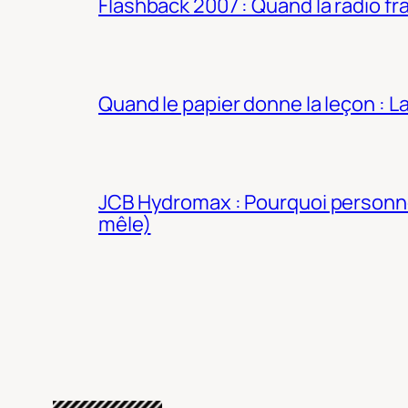
Flashback 2007 : Quand la radio fra
Quand le papier donne la leçon : 
JCB Hydromax : Pourquoi personne 
mêle)