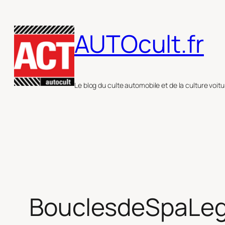
Aller
au
AUTOcult.fr
contenu
Le blog du culte automobile et de la culture voitu
BouclesdeSpaLe