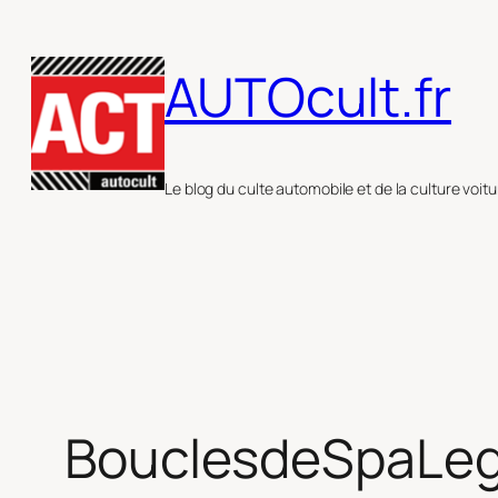
Aller
au
AUTOcult.fr
contenu
Le blog du culte automobile et de la culture voitu
BouclesdeSpaLe