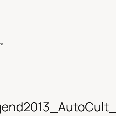
re
gend2013_AutoCult