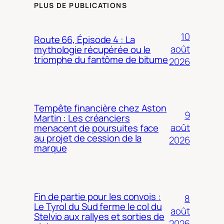
PLUS DE PUBLICATIONS
10
Route 66, Épisode 4 : La
août
mythologie récupérée ou le
triomphe du fantôme de bitume
2026
Tempête financière chez Aston
9
Martin : Les créanciers
août
menacent de poursuites face
au projet de cession de la
2026
marque
Fin de partie pour les convois :
8
Le Tyrol du Sud ferme le col du
août
Stelvio aux rallyes et sorties de
2026